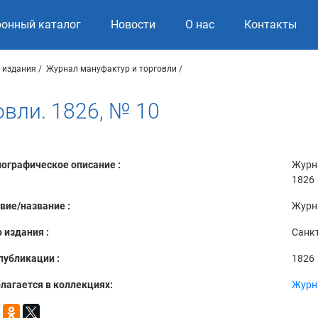
ронный каталог
Новости
О нас
Контакты
 издания
Журнал мануфактур и торговли
вли. 1826, № 10
ографическое описание :
Журна
1826
вие/название :
Журна
 издания :
Санкт
публикации :
1826
лагается в коллекциях:
Журн