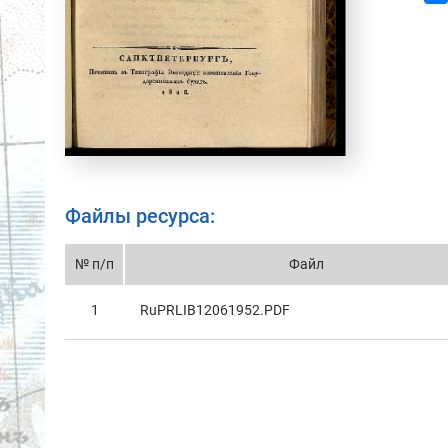
Файлы ресурса:
№ п/п
Файл
1
RuPRLIB12061952.PDF