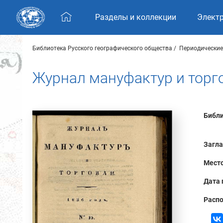
Skip navigation
Разделы и коллекции
Элект
Библиотека Русского географического общества
Периодические
Журнал мануфактур и торго
Библи
Загла
Место
Дата 
Распо