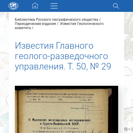
Skip navigation
Библиотека Русского географического общества
Разделы и коллекции
Периодические издания
Известия Геологического
комитета
Электронный каталог
Известия Главного
геолого-разведочного
Новости
управления. Т. 50, № 29
Найти
О нас
Контакты
Партнеры