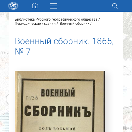
Skip navigation
Библиотека Русского географического общества
Разделы и коллекции
Периодические издания
Военный сборник
Военный сборник. 1865,
Электронный каталог
№ 7
Новости
Найти
О нас
Контакты
Партнеры