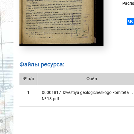
Распо
Файлы ресурса:
№ п/п
Файл
1
00001817_Izvestiya geologicheskogo komitetа T.
№ 13.pdf