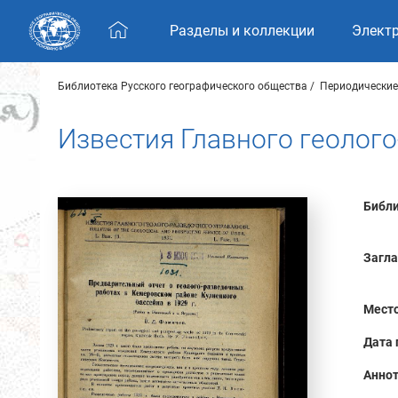
Skip navigation
Разделы и коллекции
Элект
Библиотека Русского географического общества
Периодические
Известия Главного геолого
Библи
Загла
Место
Дата 
Аннот