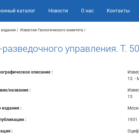
ронный каталог
Новости
О нас
Контакты
 издания
Известия Геологического комитета
-разведочного управления. Т. 50
ографическое описание :
Извес
13. - 
вие/название :
Извес
13
 издания :
Москв
публикации :
1931
ация :
Оциф