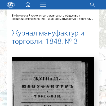
Skip navigation
Библиотека Русского географического общества
Разделы и коллекции
Периодические издания
Журнал мануфактур и торговли
Журнал мануфактур и
Электронный каталог
торговли. 1848, № 3
Новости
Найти
О нас
Контакты
Партнеры