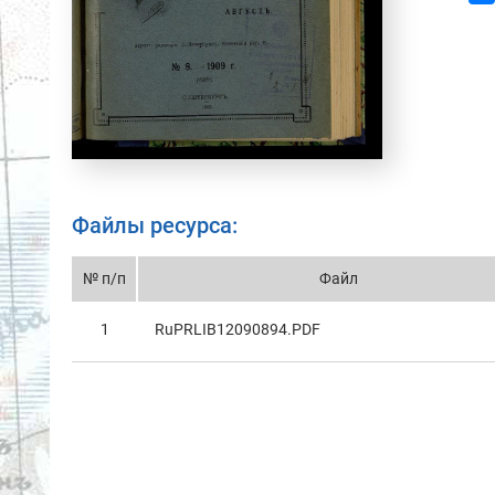
Файлы ресурса:
№ п/п
Файл
1
RuPRLIB12090894.PDF