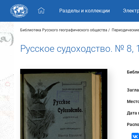
Skip navigation
Разделы и коллекции
Элект
Библиотека Русского географического общества
Периодические
Русское судоходство. № 8, 
Библи
Загла
Место
Дата 
Распо