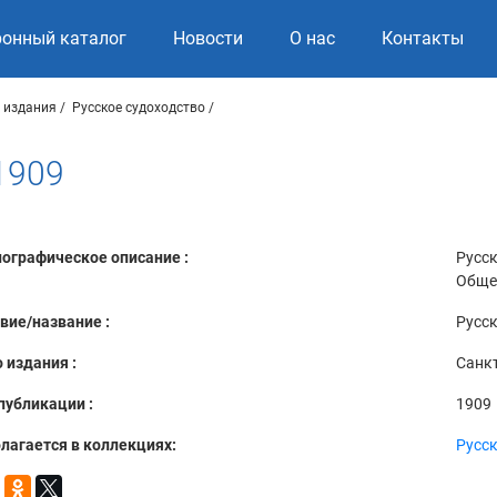
ронный каталог
Новости
О нас
Контакты
 издания
Русское судоходство
1909
ографическое описание :
Русск
Общес
вие/название :
Русск
 издания :
Санкт
публикации :
1909
лагается в коллекциях:
Русск