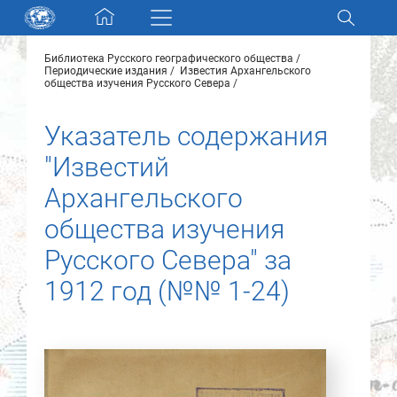
Skip navigation
Библиотека Русского географического общества
Разделы и коллекции
Периодические издания
Известия Архангельского
общества изучения Русского Севера
Электронный каталог
Указатель содержания
"Известий
Новости
Архангельского
Найти
общества изучения
О нас
Русского Севера" за
1912 год (№№ 1-24)
Контакты
Партнеры