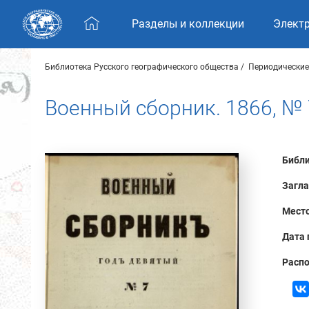
Skip navigation
Разделы и коллекции
Элект
Библиотека Русского географического общества
Периодические
Военный сборник. 1866, № 
Библи
Загла
Место
Дата 
Распо