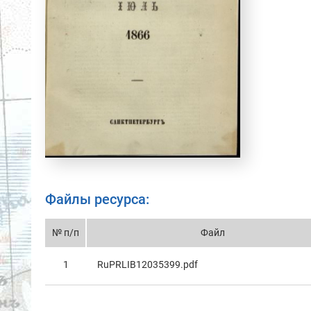
Файлы ресурса:
№ п/п
Файл
1
RuPRLIB12035399.pdf