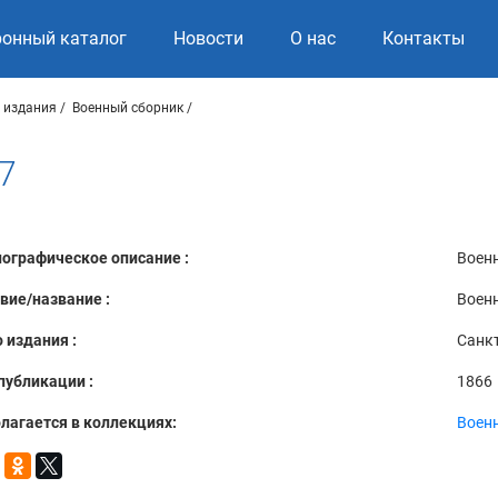
ронный каталог
Новости
О нас
Контакты
 издания
Военный сборник
7
ографическое описание :
Военн
вие/название :
Военн
 издания :
Санкт
публикации :
1866
лагается в коллекциях:
Воен