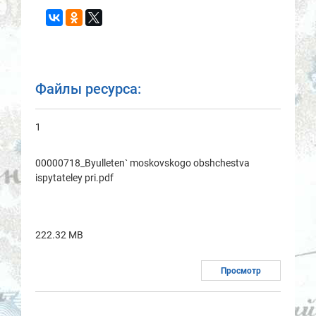
Файлы ресурса:
1
00000718_Byulleten` moskovskogo obshchestvа
ispytаteley pri.pdf
222.32 MB
Просмотр