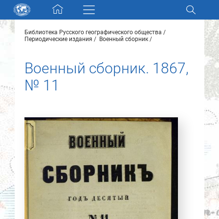
Skip navigation
Библиотека Русского географического общества
Разделы и коллекции
Периодические издания
Военный сборник
Военный сборник. 1867,
Электронный каталог
№ 11
Новости
Найти
О нас
Контакты
Партнеры