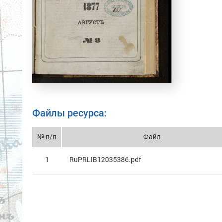
Файлы ресурса:
№ п/п
Файл
1
RuPRLIB12035386.pdf