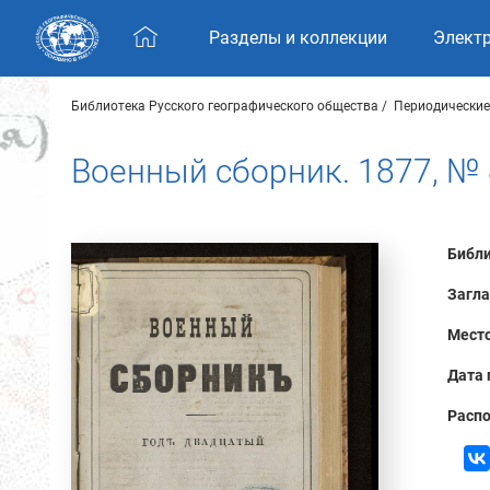
Skip navigation
Разделы и коллекции
Элект
Библиотека Русского географического общества
Периодические
Военный сборник. 1877, № 
Библи
Загла
Место
Дата 
Распо