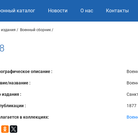
ронный каталог
Новости
О нас
Контакты
 издания
Военный сборник
8
ографическое описание :
Военн
вие/название :
Военн
 издания :
Санкт
публикации :
1877
лагается в коллекциях:
Воен