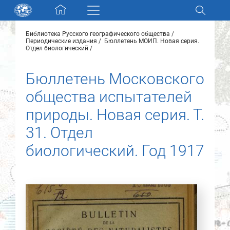
Skip navigation
Библиотека Русского географического общества
Разделы и коллекции
Периодические издания
Бюллетень МОИП. Новая серия.
Отдел биологический
Электронный каталог
Бюллетень Московского
общества испытателей
Новости
природы. Новая серия. Т.
Найти
31. Отдел
О нас
биологический. Год 1917
Контакты
Партнеры