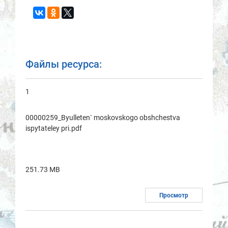
Файлы ресурса:
1
00000259_Byulleten` moskovskogo obshchestvа
ispytаteley pri.pdf
251.73 MB
Просмотр