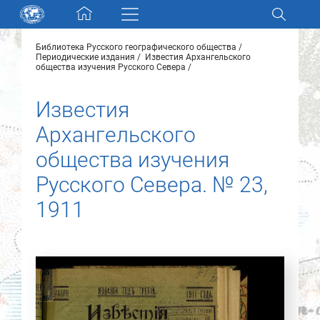
Skip navigation
Библиотека Русского географического общества
Разделы и коллекции
Периодические издания
Известия Архангельского
общества изучения Русского Севера
Электронный каталог
Известия
Архангельского
Новости
общества изучения
Найти
Русского Севера. № 23,
О нас
1911
Контакты
Партнеры