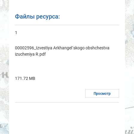
Файлы ресурса:
1
00002596_Izvestiya Arkhаngel`skogo obshchestvа
izucheniya R.pdf
171.72 MB
Просмотр