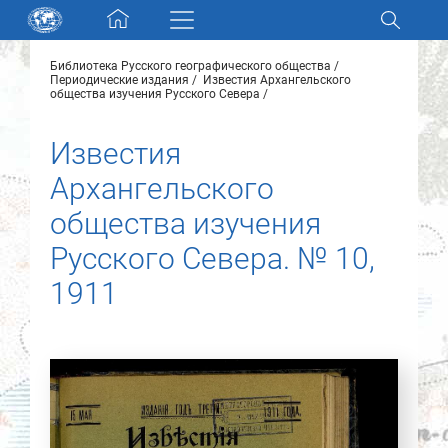
Skip navigation
Библиотека Русского географического общества
Разделы и коллекции
Периодические издания
Известия Архангельского
общества изучения Русского Севера
Электронный каталог
Известия
Архангельского
Новости
общества изучения
Найти
Русского Севера. № 10,
О нас
1911
Контакты
Партнеры