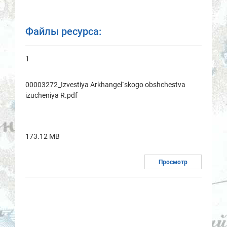
Файлы ресурса:
1
00003272_Izvestiya Arkhаngel`skogo obshchestvа
izucheniya R.pdf
173.12 MB
Просмотр