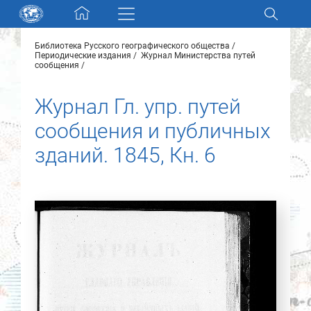
Skip navigation
Библиотека Русского географического общества
Разделы и коллекции
Периодические издания
Журнал Министерства путей
сообщения
Электронный каталог
Журнал Гл. упр. путей
сообщения и публичных
Новости
зданий. 1845, Кн. 6
Найти
О нас
Контакты
Партнеры