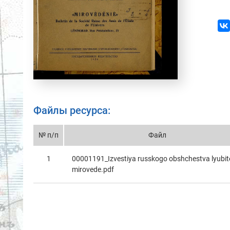
Файлы ресурса:
№ п/п
Файл
1
00001191_Izvestiya russkogo obshchestvа lyubit
mirovede.pdf