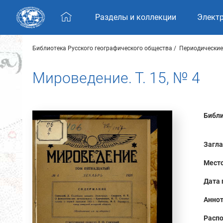
Skip navigation
Разделы и коллекции
Элект
Библиотека Русского географического общества
Периодические
Мироведение. Т. 15, № 4
Библи
Загла
Место
Дата 
Аннот
Распо