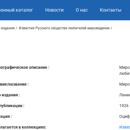
ронный каталог
Новости
О нас
Контакты
 издания
Известия Русского общества любителей мироведения
ографическое описание :
Миров
любит
вие/название :
Миров
 издания :
Лени
публикации :
1926
ация :
Оциф
лагается в коллекциях:
Изве