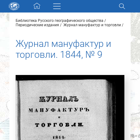
Skip navigation
Библиотека Русского географического общества
Разделы и коллекции
Периодические издания
Журнал мануфактур и торговли
Журнал мануфактур и
Электронный каталог
торговли. 1844, № 9
Новости
Найти
О нас
Контакты
Партнеры