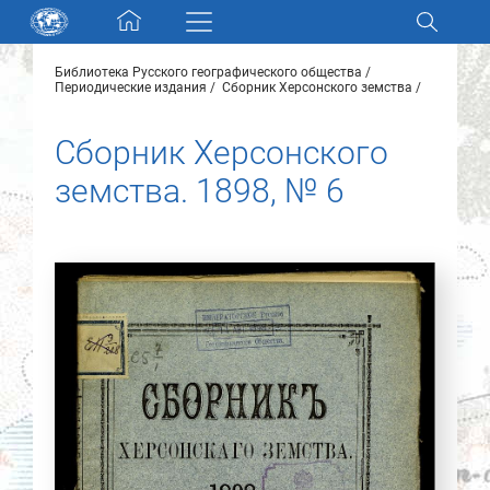
Skip navigation
Библиотека Русского географического общества
Разделы и коллекции
Периодические издания
Сборник Херсонского земства
Сборник Херсонского
Электронный каталог
земства. 1898, № 6
Новости
Найти
О нас
Контакты
Партнеры