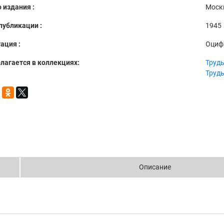
 издания :
Москв
публикации :
1945
ация :
Оциф
лагается в коллекциях:
Труды
Труды
Описание