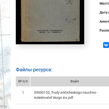
Место
Дата 
Аннот
Распо
Файлы ресурса:
№ п/п
Файл
1
00000120_Trudy аrkticheskogo nаuchno-
issledovаtel`skogo ins.pdf