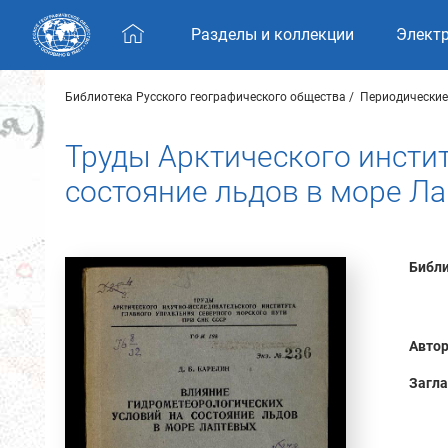
Skip navigation
Разделы и коллекции
Элект
Библиотека Русского географического общества
Периодические
Труды Арктического инстит
состояние льдов в море Л
Библи
Автор
Загла