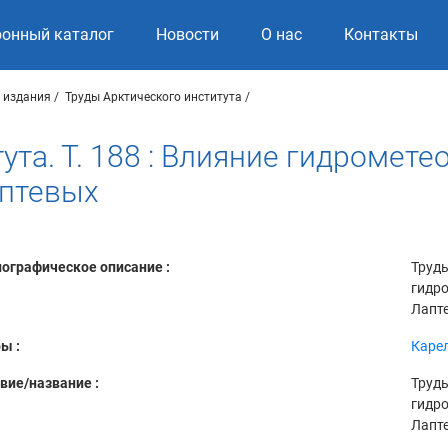
ронный каталог
Новости
О нас
Контакты
 издания
Труды Арктического института
ута. Т. 188 : Влияние гидромет
аптевых
ографическое описание :
Труды
гидро
Лапте
ы :
Карел
вие/название :
Труды
гидро
Лапт