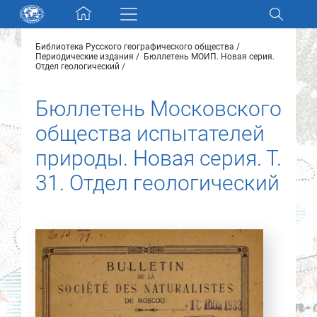
Skip navigation
Библиотека Русского географического общества
Разделы и коллекции
Периодические издания
Бюллетень МОИП. Новая серия.
Отдел геологический
Электронный каталог
Бюллетень Московского
общества испытателей
Новости
природы. Новая серия. Т.
Найти
31. Отдел геологический
О нас
Контакты
Партнеры