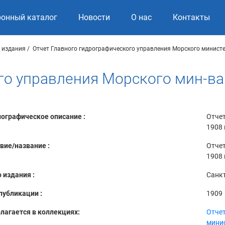
ронный каталог
Новости
О нас
Контакты
 издания
Отчет Главного гидрографического управления Морского минист
го управления Морского мин-ва 
ографическое описание :
Отчет
1908 
вие/название :
Отчет
1908 
 издания :
Санкт
публикации :
1909
лагается в коллекциях:
Отчет
мини