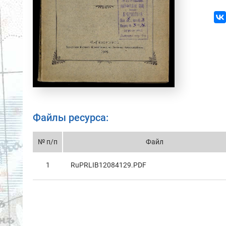
Файлы ресурса:
№ п/п
Файл
1
RuPRLIB12084129.PDF