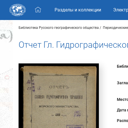
Skip navigation
Разделы и коллекции
Элект
Библиотека Русского географического общества
Периодические
Отчет Гл. Гидрографическо
Библи
Загла
Место
Дата 
Распо