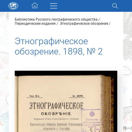
Skip navigation
Библиотека Русского географического общества
Разделы и коллекции
Периодические издания
Этнографическое обозрение
Этнографическое
Электронный каталог
обозрение. 1898, № 2
Новости
Найти
О нас
Контакты
Партнеры