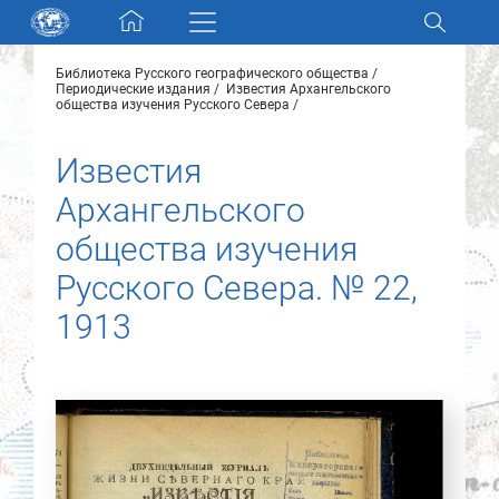
Skip navigation
Библиотека Русского географического общества
Разделы и коллекции
Периодические издания
Известия Архангельского
общества изучения Русского Севера
Электронный каталог
Известия
Архангельского
Новости
общества изучения
Найти
Русского Севера. № 22,
О нас
1913
Контакты
Партнеры