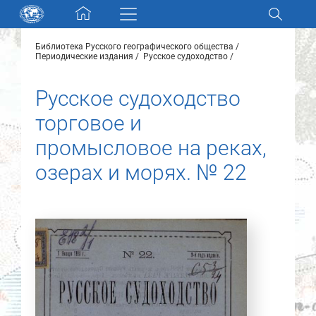
Skip navigation
Библиотека Русского географического общества
Разделы и коллекции
Периодические издания
Русское судоходство
Русское судоходство
Электронный каталог
торговое и
Новости
промысловое на реках,
озерах и морях. № 22
Найти
О нас
Контакты
Партнеры