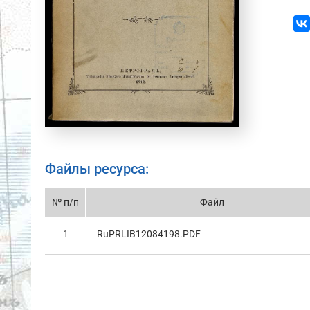
Файлы ресурса:
№ п/п
Файл
1
RuPRLIB12084198.PDF