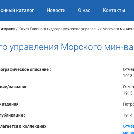
ронный каталог
Новости
О нас
Контакты
 издания
Отчет Главного гидрографического управления Морского минист
го управления Морского мин-ва 
ографическое описание :
Отчет
1913 
вие/название :
Отчет
1913 
 издания :
Петр
публикации :
1914
лагается в коллекциях:
Отчет
мини