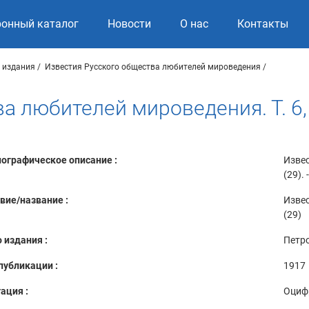
ронный каталог
Новости
О нас
Контакты
 издания
Известия Русского общества любителей мироведения
а любителей мироведения. Т. 6,
ографическое описание :
Извес
(29).
вие/название :
Извес
(29)
 издания :
Петр
публикации :
1917
ация :
Оциф