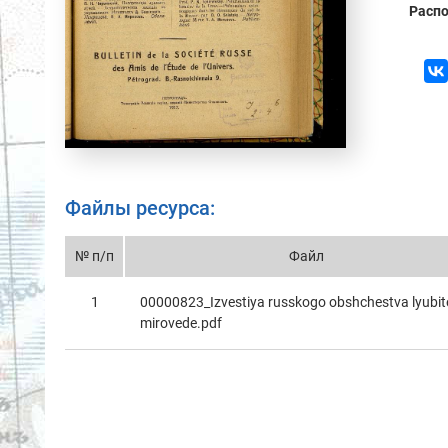
Распо
Файлы ресурса:
№ п/п
Файл
1
00000823_Izvestiya russkogo obshchestvа lyubit
mirovede.pdf