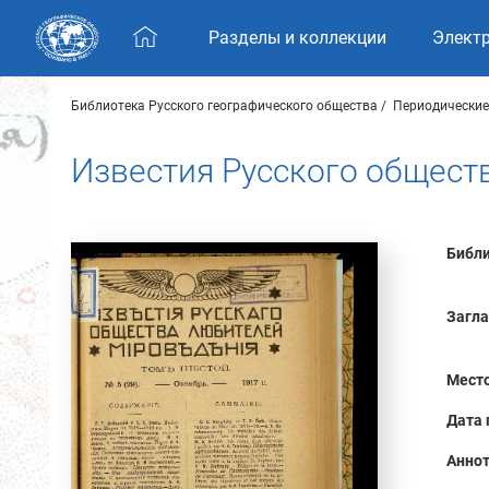
Skip navigation
Разделы и коллекции
Элект
Библиотека Русского географического общества
Периодические
Известия Русского обществ
Библи
Загла
Место
Дата 
Аннот