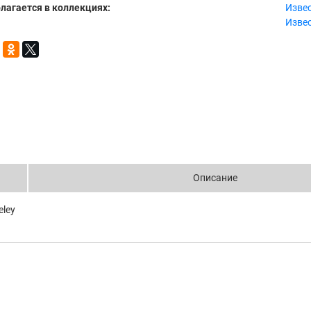
лагается в коллекциях:
Изве
Изве
Описание
eley