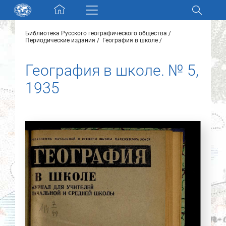
Skip navigation
Библиотека Русского географического общества
Разделы и коллекции
Периодические издания
География в школе
География в школе. № 5,
Электронный каталог
1935
Новости
Найти
О нас
Контакты
Партнеры