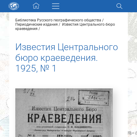
Skip navigation
Библиотека Русского географического общества
Разделы и коллекции
Периодические издания
Известия Центрального бюро
краеведения
Электронный каталог
Известия Центрального
бюро краеведения.
Новости
1925, № 1
Найти
О нас
Контакты
Партнеры