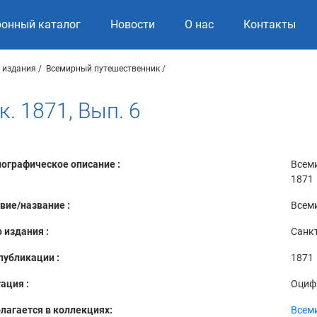
ронный каталог
Новости
О нас
Контакты
 издания
Всемирный путешественник
 1871, Вып. 6
ографическое описание :
Всеми
1871
вие/название :
Всеми
 издания :
Санкт
публикации :
1871
ация :
Оциф
лагается в коллекциях:
Всем