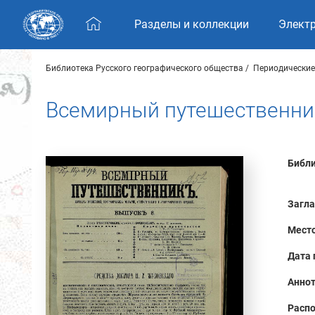
Skip navigation
Разделы и коллекции
Элект
Библиотека Русского географического общества
Периодические
Всемирный путешественник.
Библи
Загла
Место
Дата 
Аннот
Распо