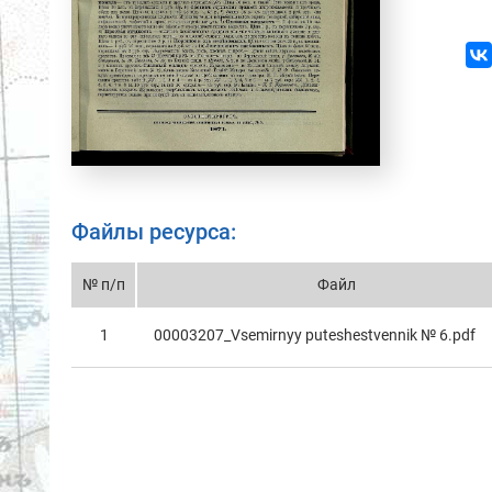
Файлы ресурса:
№ п/п
Файл
1
00003207_Vsemirnyy puteshestvennik № 6.pdf