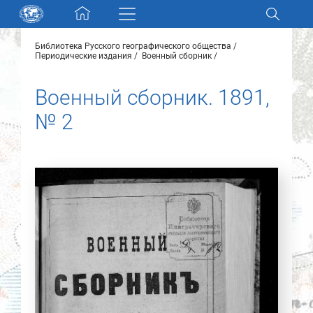
Skip navigation
Библиотека Русского географического общества
Разделы и коллекции
Периодические издания
Военный сборник
Военный сборник. 1891,
Электронный каталог
№ 2
Новости
Найти
О нас
Контакты
Партнеры