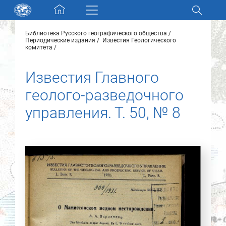
Skip navigation
Библиотека Русского географического общества
Разделы и коллекции
Периодические издания
Известия Геологического
комитета
Электронный каталог
Известия Главного
геолого-разведочного
Новости
управления. Т. 50, № 8
Найти
О нас
Контакты
Партнеры