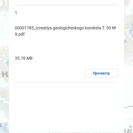
1
00001785_Izvestiya geologicheskogo komitetа T. 50 №
9.pdf
35.76 MB
Просмотр