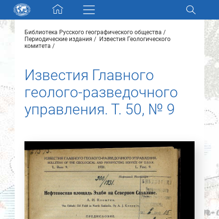
Skip navigation
Библиотека Русского географического общества
Разделы и коллекции
Периодические издания
Известия Геологического
комитета
Электронный каталог
Известия Главного
геолого-разведочного
Новости
управления. Т. 50, № 9
Найти
О нас
Контакты
Партнеры