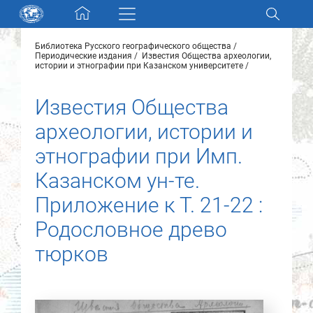
Skip navigation
Библиотека Русского географического общества
Разделы и коллекции
Периодические издания
Известия Общества археологии,
истории и этнографии при Казанском университете
Электронный каталог
Известия Общества
археологии, истории и
Новости
этнографии при Имп.
Найти
Казанском ун-те.
О нас
Приложение к Т. 21-22 :
Родословное древо
Контакты
тюрков
Партнеры