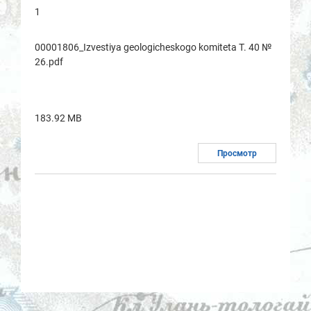
1
00001806_Izvestiya geologicheskogo komitetа T. 40 №
26.pdf
183.92 MB
Просмотр