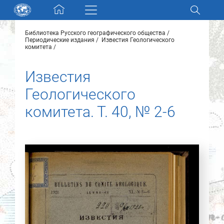
Skip navigation
Библиотека Русского географического общества
Разделы и коллекции
Периодические издания
Известия Геологического
комитета
Электронный каталог
Известия
Геологического
Новости
комитета. Т. 40, № 2-6
Найти
О нас
Контакты
Партнеры