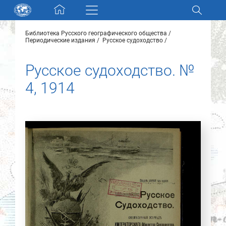
Skip navigation
Библиотека Русского географического общества
Разделы и коллекции
Периодические издания
Русское судоходство
Русское судоходство. №
Электронный каталог
4, 1914
Новости
Найти
О нас
Контакты
Партнеры