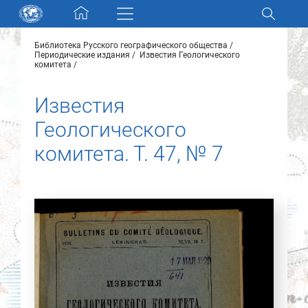
Skip navigation
Библиотека Русского географического общества
Разделы и коллекции
Периодические издания
Известия Геологического
комитета
Электронный каталог
Известия
Геологического
Новости
комитета. Т. 47, № 7
Найти
О нас
Контакты
Партнеры