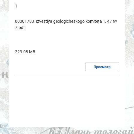
1
00001783_Izvestiya geologicheskogo komitetа T. 47 №
7.pdf
223.08 MB
Просмотр