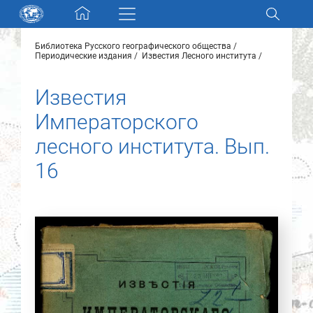
Skip navigation
Библиотека Русского географического общества
Разделы и коллекции
Периодические издания
Известия Лесного института
Известия
Электронный каталог
Императорского
Новости
лесного института. Вып.
16
Найти
О нас
Контакты
Партнеры