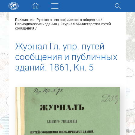
Skip navigation
Библиотека Русского географического общества
Разделы и коллекции
Периодические издания
Журнал Министерства путей
сообщения
Электронный каталог
Журнал Гл. упр. путей
сообщения и публичных
Новости
зданий. 1861, Кн. 5
Найти
О нас
Контакты
Партнеры