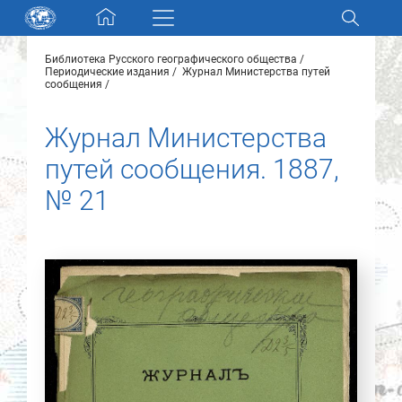
Skip navigation
Библиотека Русского географического общества
Разделы и коллекции
Периодические издания
Журнал Министерства путей
сообщения
Электронный каталог
Журнал Министерства
путей сообщения. 1887,
Новости
№ 21
Найти
О нас
Контакты
Партнеры