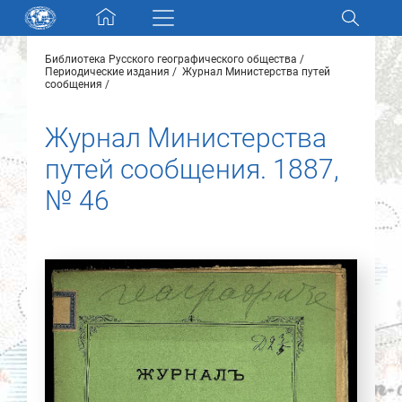
Skip navigation
Библиотека Русского географического общества
Разделы и коллекции
Периодические издания
Журнал Министерства путей
сообщения
Электронный каталог
Журнал Министерства
путей сообщения. 1887,
Новости
№ 46
Найти
О нас
Контакты
Партнеры