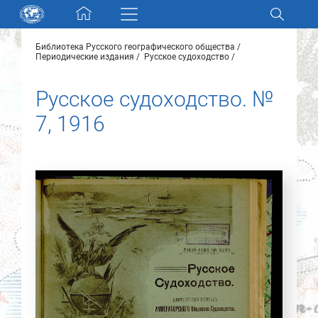
Skip navigation
Библиотека Русского географического общества
Разделы и коллекции
Периодические издания
Русское судоходство
Русское судоходство. №
Электронный каталог
7, 1916
Новости
Найти
О нас
Контакты
Партнеры