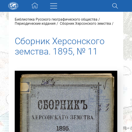
Skip navigation
Библиотека Русского географического общества
Разделы и коллекции
Периодические издания
Сборник Херсонского земства
Сборник Херсонского
Электронный каталог
земства. 1895, № 11
Новости
Найти
О нас
Контакты
Партнеры