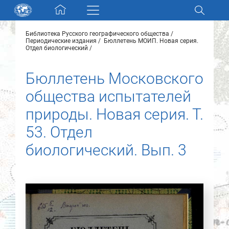
Skip navigation
Библиотека Русского географического общества
Разделы и коллекции
Периодические издания
Бюллетень МОИП. Новая серия.
Отдел биологический
Электронный каталог
Бюллетень Московского
общества испытателей
Новости
природы. Новая серия. Т.
Найти
53. Отдел
О нас
биологический. Вып. 3
Контакты
Партнеры