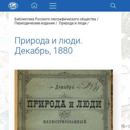
Skip navigation
Библиотека Русского географического общества
Разделы и коллекции
Периодические издания
Природа и люди
Природа и люди.
Электронный каталог
Декабрь, 1880
Новости
Найти
О нас
Контакты
Партнеры