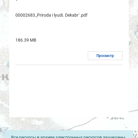
00002683_Prirodа i lyudi. Dekаbr`.pdf
186.39 MB
Просмотр
Все ресурсы в архиве электронных ресурсов защищены