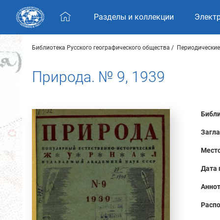
Skip navigation
Разделы и коллекции
Элект
Библиотека Русского географического общества
Периодические
Природа. № 9, 1939
Библи
Загла
Место
Дата 
Аннот
Распо