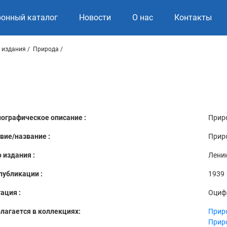
ронный каталог
Новости
О нас
Контакты
 издания
Природа
ографическое описание :
Приро
вие/название :
Приро
 издания :
Лени
публикации :
1939
ация :
Оциф
лагается в коллекциях:
Прир
Прир