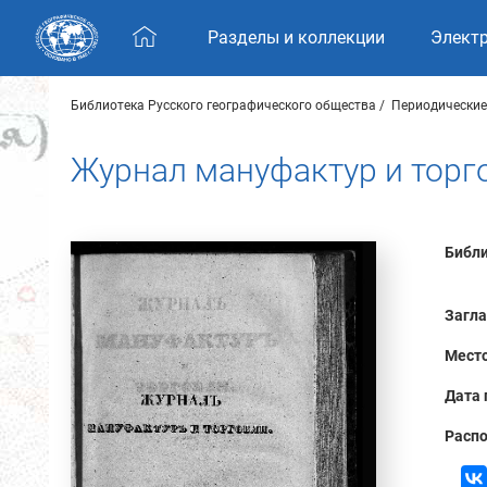
Skip navigation
Разделы и коллекции
Элект
Библиотека Русского географического общества
Периодические
Журнал мануфактур и торго
Библи
Загла
Место
Дата 
Распо