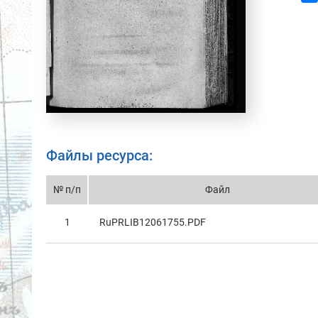
Файлы ресурса:
№ п/п
Файл
1
RuPRLIB12061755.PDF