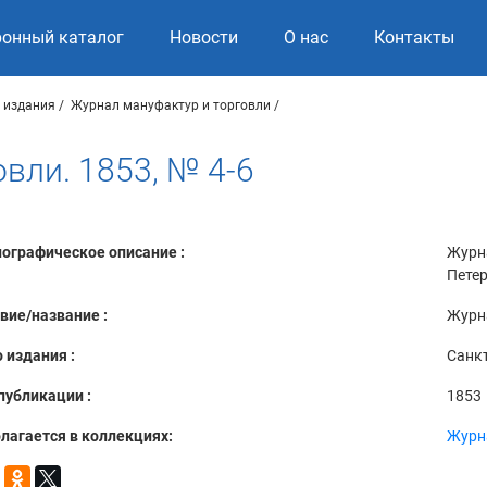
ронный каталог
Новости
О нас
Контакты
 издания
Журнал мануфактур и торговли
вли. 1853, № 4-6
ографическое описание :
Журна
Петер
вие/название :
Журна
 издания :
Санкт
публикации :
1853
лагается в коллекциях:
Журн