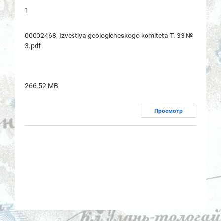
1
00002468_Izvestiya geologicheskogo komitetа T. 33 №
3.pdf
266.52 MB
Просмотр