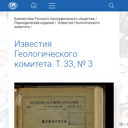
Skip navigation
Библиотека Русского географического общества
Разделы и коллекции
Периодические издания
Известия Геологического
комитета
Электронный каталог
Известия
Геологического
Новости
комитета. Т. 33, № 3
Найти
О нас
Контакты
Партнеры