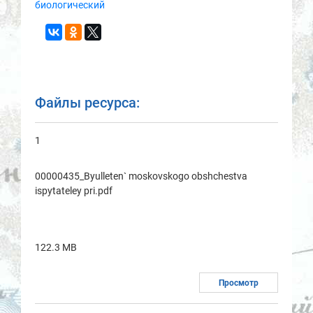
биологический
Файлы ресурса:
1
00000435_Byulleten` moskovskogo obshchestvа
ispytаteley pri.pdf
122.3 MB
Просмотр