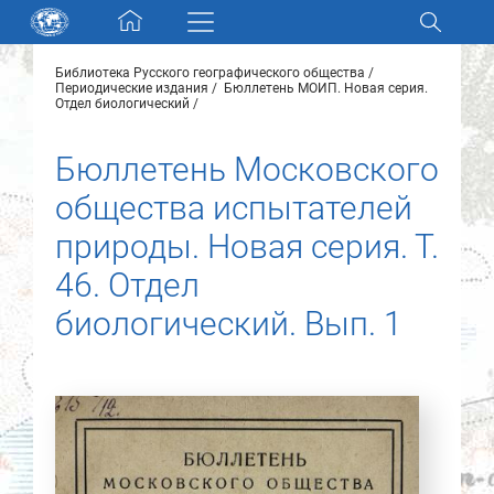
Skip navigation
Библиотека Русского географического общества
Разделы и коллекции
Периодические издания
Бюллетень МОИП. Новая серия.
Отдел биологический
Электронный каталог
Бюллетень Московского
общества испытателей
Новости
природы. Новая серия. Т.
Найти
46. Отдел
О нас
биологический. Вып. 1
Контакты
Партнеры