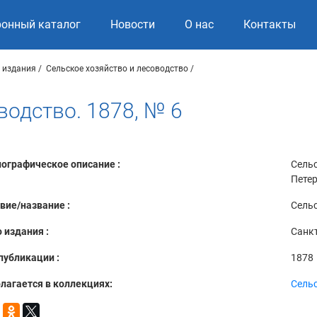
ронный каталог
Новости
О нас
Контакты
 издания
Сельское хозяйство и лесоводство
водство. 1878, № 6
ографическое описание :
Сельс
Петер
вие/название :
Сельс
 издания :
Санкт
публикации :
1878
лагается в коллекциях:
Сельс