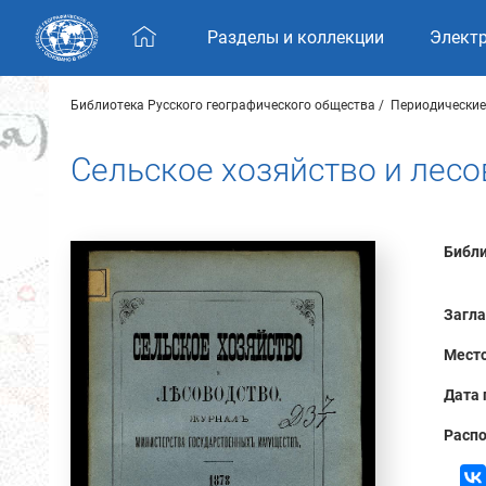
Skip navigation
Разделы и коллекции
Элект
Библиотека Русского географического общества
Периодические
Сельское хозяйство и лесо
Библи
Загла
Место
Дата 
Распо