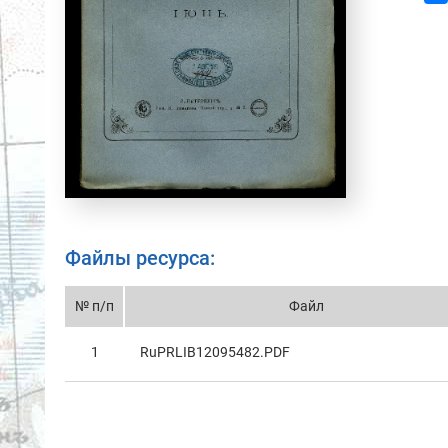
Файлы ресурса:
№ п/п
Файл
1
RuPRLIB12095482.PDF