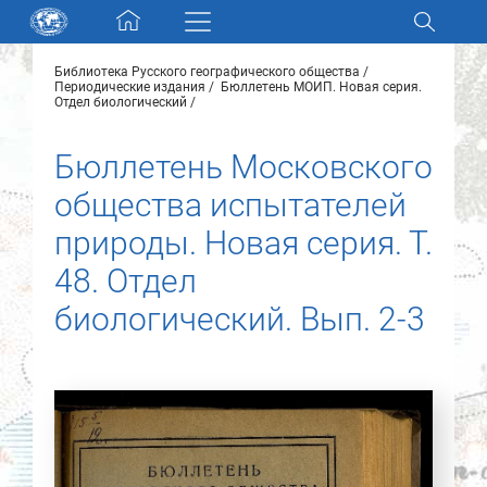
Skip navigation
Библиотека Русского географического общества
Разделы и коллекции
Периодические издания
Бюллетень МОИП. Новая серия.
Отдел биологический
Электронный каталог
Бюллетень Московского
общества испытателей
Новости
природы. Новая серия. Т.
Найти
48. Отдел
О нас
биологический. Вып. 2-3
Контакты
Партнеры