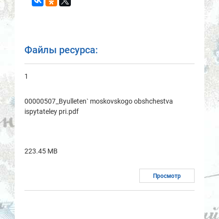
Файлы ресурса:
1
00000507_Byulleten` moskovskogo obshchestvа
ispytаteley pri.pdf
223.45 MB
Просмотр